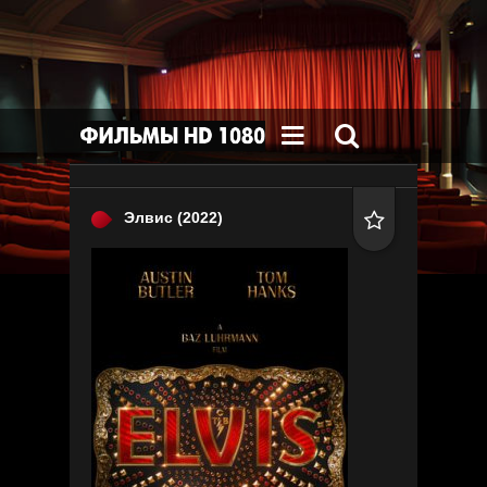


Элвис
(2022)
