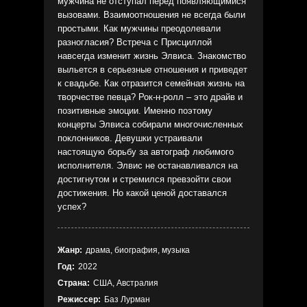
мужчина не отступал перед появляющимися
вызовами. Взаимоотношения не всегда были
простыми. Как мужчины преодолевали
разногласия? Встреча с Присциллой
навсегда изменит жизнь Элвиса. Знакомство
выльется в серьезные отношения и приведет
к свадьбе. Как отразится семейная жизнь на
творчестве певца? Рок-н-ролл – это драйв и
позитивные эмоции. Именно поэтому
концерты Элвиса собирали многочисленных
поклонников. Девушки устраивали
настоящую борьбу за автограф любимого
исполнителя. Элвис не останавливался на
достигнутом и стремился превзойти свои
достижения. Но какой ценой доставался
успех?
Жанр:
драма, биография, музыка
Год:
2022
Страна:
США, Австралия
Режиссер:
Баз Лурман