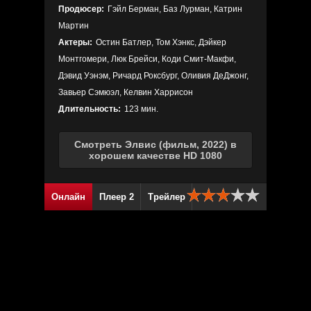
Продюсер:
Гэйл Берман, Баз Лурман, Катрин
Мартин
Актеры:
Остин Батлер, Том Хэнкс, Дэйкер
Монтгомери, Люк Брейси, Коди Смит-Макфи,
Дэвид Уэнэм, Ричард Роксбург, Оливия ДеДжонг,
Завьер Сэмюэл, Келвин Харрисон
Длительность:
123 мин.
Смотреть Элвис (фильм, 2022) в
хорошем качестве HD 1080
Онлайн
Плеер 2
Трейлер