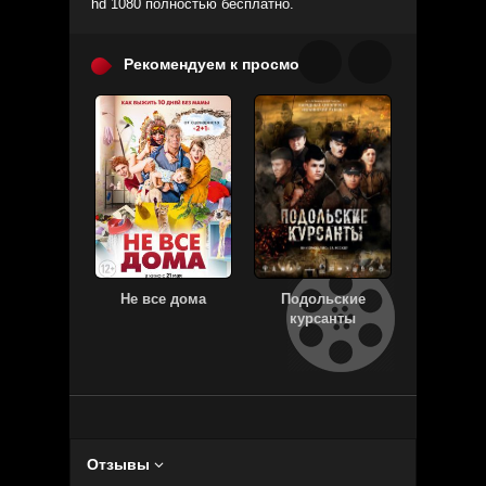
hd 1080 полностью бесплатно.
Рекомендуем к просмотру:
Не все дома
Подольские
О
курсанты
Отзывы
