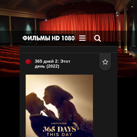


365 дней 2: Этот

день
(2022)