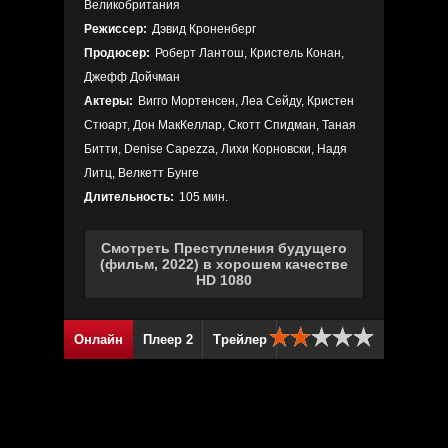
Великобритания
Режиссер:
Дэвид Кроненберг
Продюсер:
Роберт Лантош, Кристель Конан,
Джефф Дойчман
Актеры:
Вигго Мортенсен, Леа Сейду, Кристен
Стюарт, Дон МакКеллар, Скотт Спидман, Таная
Битти, Denise Capezza, Лихи Корновски, Надя
Литц, Велкетт Бунге
Длительность:
105 мин.
Смотреть Преступления будущего
(фильм, 2022) в хорошем качестве
HD 1080
Онлайн
Плеер 2
Трейлер