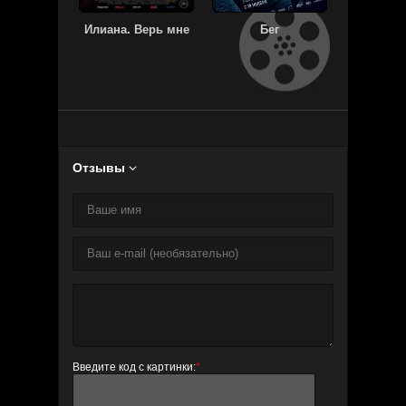
Илиана. Верь мне
Бег
Мальч
Отзывы

Введите код с картинки:
*