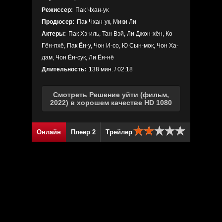
Режиссер:
Пак Чхан-ук
Продюсер:
Пак Чхан-ук, Мики Ли
Актеры:
Пак Хэ-иль, Тан Вэй, Ли Джон-хён, Ко
Гён-пхё, Пак Ён-у, Чон И-со, Ю Сын-мок, Чон Ха-
дам, Чон Ён-сук, Ли Ён-нё
Длительность:
138 мин. / 02:18
Смотреть Решение уйти (фильм,
2022) в хорошем качестве HD 1080
Онлайн
Плеер 2
Трейлер