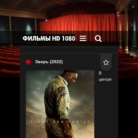


Зверь
(2022)

В
центре