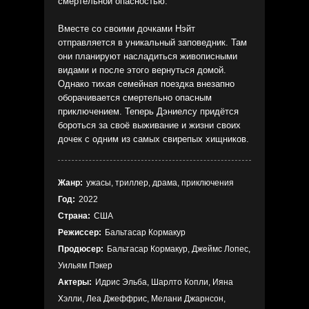
смертельной опасностью.
Вместе со своими дочками Нэйт
отправляется в уникальный заповедник. Там
они планируют насладиться живописными
видами и после этого вернуться домой.
Однако тихая семейная поездка внезапно
оборачивается смертельно опасным
приключением. Теперь Дэниелсу придётся
бороться за своё выживание и жизни своих
дочек с одним из самых свирепых хищников.
Жанр:
ужасы, триллер, драма, приключения
Год:
2022
Страна:
США
Режиссер:
Бальтасар Кормакур
Продюсер:
Бальтасар Кормакур, Джеймс Лопес,
Уильям Пэкер
Актеры:
Идрис Эльба, Шарлто Копли, Ияна
Хэлли, Леа Джеффрис, Мелани Джарнсон,