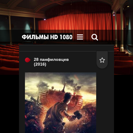


28 панфиловцев

(2016)