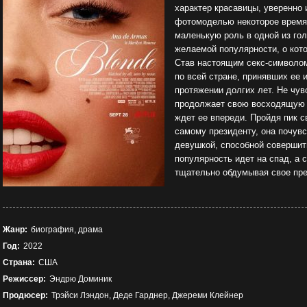
характер красавицы, уверенно 
фотомоделью некоторое время
маленькую роль в одной из гол
желаемой популярности, о кото
Став настоящим секс-символом
по всей стране, принявших ее 
протяжении долгих лет. Не чув
продолжает свою восходящую к
ждет ее впереди. Пройдя пик с
самому президенту, она почув
девушкой, способной совершит
популярность идет на спад, а 
тщательно обдумывая свое пр
Жанр:
биография, драма
Год:
2022
Страна:
США
Режиссер:
Эндрю Доминик
Продюсер:
Трэйси Лэндон, Деде Гарднер, Джереми Клейнер