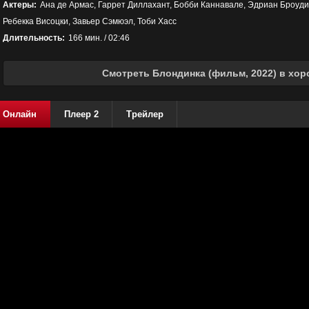
Актеры:
Ана де Армас, Гаррет Диллахант, Бобби Каннавале, Эдриан Броуди
Ребекка Висоцки, Завьер Сэмюэл, Тоби Хасс
Длительность:
166 мин. / 02:46
Смотреть Блондинка (фильм, 2022) в хор
Онлайн
Плеер 2
Трейлер