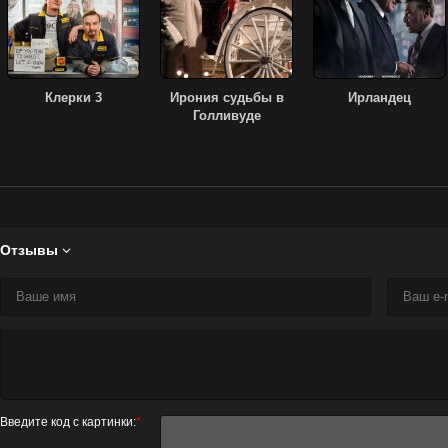
Клерки 3
Ирония судьбы в
Ирландец
Голливуде
Отзывы

Введите код с картинки:
*