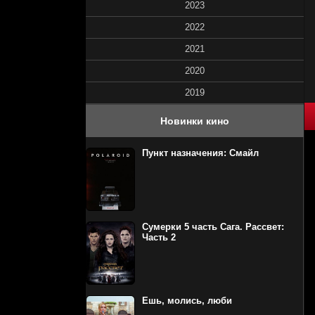
2023
2022
2021
2020
2019
40
1
2
3
4
5
Новинки кино
Пункт назначения: Смайл
Сумерки 5 часть Сага. Рассвет:
Часть 2
Ешь, молись, люби