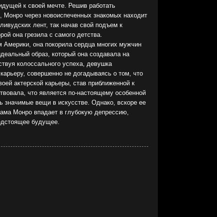
идущей к своей мечте. Решив работать
, Монро через новоиспеченных знакомых находит
ливудских лент, так начав свой подъем к
рой она грезила с самого детства.
 Америки, она покорила сердца многих мужчин
идеальный образ, который она создавала на
ствуя колоссального успеха, девушка
арьеру, совершенно не догадываясь о том, что
воей актерской карьеры, став приближенной к
ствовала, что является по-настоящему особенной
ь значимые вещи в искусстве. Однако, вскоре ее
сама Монро впадает в глубокую депрессию,
едстоящее будущее.