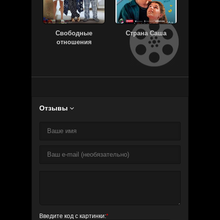
Свободные
Страна Саша
После. 
отношения
Отзывы

Введите код с картинки:
*