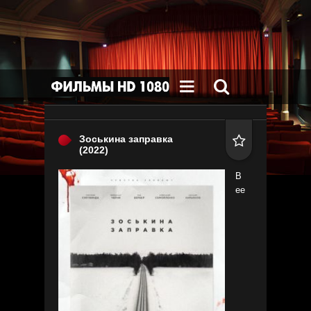


Зоськина заправка

(2022)
В
ее