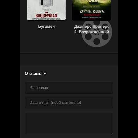
Бугимен
Джиперс Криперс
Телохр
4: Возрожденный
баб
Отзывы
