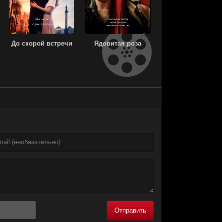
До скорой встречи
Ядовитая роза
Отправить