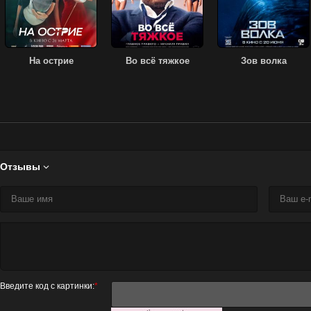
На острие
Во всё тяжкое
Зов волка
Отзывы

Введите код с картинки:
*