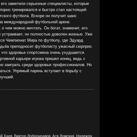
 его заметили серьезные специалисты, которые
порно тренировался и быстро стал настоящей
тского футбола. Вскоре он получит шанс
а международной футбольной арене.
, о чем можно мечтать. Он богат, знаменит, его
е устраивает, он полностью доволен жизнью. Уже
ься Чемпионат Мира по футболу, где Эдуард
удьба преподносит футболисту ужасный сюрприз.
, что здоровье спортсмена очень ухудшается.
тивной карьере игрока пришел конец, ведь с
но заиграть среди здоровых профессионалов. Но
аться. Упрямый парень вступает в борьбу с
 лучший.
й Хаев, Виктор Добронравов, Ася Домская, Надежда