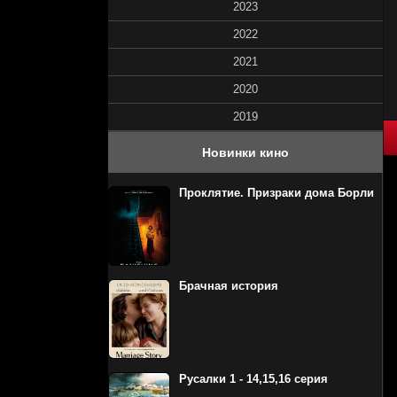
2023
2022
2021
2020
2019
80
1
2
3
4
5
Новинки кино
Проклятие. Призраки дома Борли
Брачная история
Русалки 1 - 14,15,16 серия