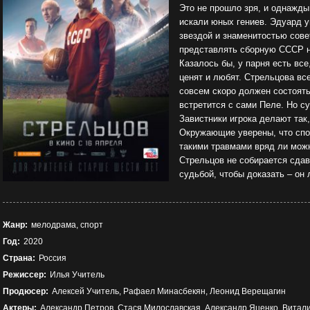
Это не прошло зря, и однажды
искали юных гениев. Эдуард у
звездой и знаменитостью сове
представлять сборную СССР н
Казалось бы, у парня есть все
ценят и любят. Стрельцова вс
совсем скоро должен состоят
встретится с сами Пеле. Но с
Завистники игрока делают так
Окружающие уверены, что спор
такими травмами вряд ли мож
Стрельцов не собирается сдав
судьбой, чтобы доказать – он
Жанр:
мелодрама, спорт
Год:
2020
Страна:
Россия
Режиссер:
Илья Учитель
Продюсер:
Алексей Учитель, Рафаел Минасбекян, Леонид Верещагин
Актеры:
Александр Петров, Стася Милославская, Александр Яценко, Витали