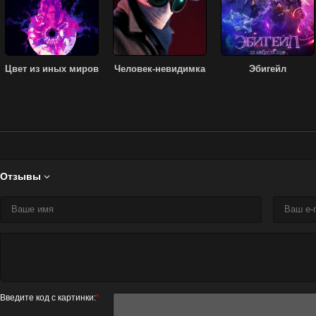
Цвет из иных миров
Человек-невидимка
Эбигейл
Отзывы

Введите код с картинки:
*