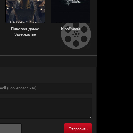
Пиковая дама:
К звёздам
Зазеркалье
Отправить