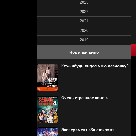
2023
2022
2021
2020
2019
60
1
2
3
4
5
Новинки кино
Кто-нибудь видел мою девчонку?
Очень страшное кино 4
Эксперимент «За стеклом»