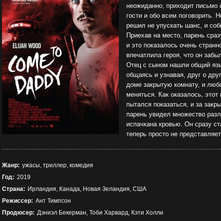
неожиданно, приходит письмо о
гости и обо всем поговорить. 
решил не упускать шанс, и со
Приехав на место, парень сраз
и это показалось очень странн
впечатлила героя, что он забы
Отец с сыном нашли общий язы
общаясь и узнавая, друг о дру
доме закрытую комнату, и любо
меняться. Как оказалось, этот
пытался показаться, и за зак
парень увидел множество разл
испачкана кровью. Он сразу ст
теперь просто не представляет
Жанр:
ужасы, триллер, комедия
Год:
2019
Страна:
Ирландия, Канада, Новая Зеландия, США
Режиссер:
Ант Тимпсон
Продюсер:
Дэниэл Бекерман, Тоби Харвард, Кэти Холли