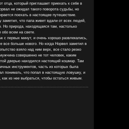
т отца, который приглашает приехать к себе в
Норвал не ожидал такого поворота судьбы, но
бирается поехать в настоящее путешествие.
у заметил, что папа живет вдали от всех людей,
о. Но природа, находящаяся там, настолько
л обо всем на свете.
к с первых минут, и очень хорошо развлекались,
ге все больше нового. Но когда Норвел заметил в
пытство взяло над ним верх, все стало резко
 мужчина совершенно не тот человек, каким
рытой дверью находился настоящий кошмар. Там
ичных инструментов, часть из которых была
ал понимать, что попал в настоящую ловушку, и
, как из нее выбраться, чтобы остаться живым.