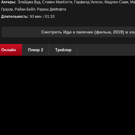
Актеры:
Элайджа Вуд, Стивен МакХэтти, Гарфилд Уилсон, Мадлен Сами, М
Грауэр, Райан Бейл, Рареш ДиМофте
Длительность:
93 мин. / 01:33
Смотреть Иди к папочке (фильм, 2019) в х
Онлайн
Плеер 2
Трейлер