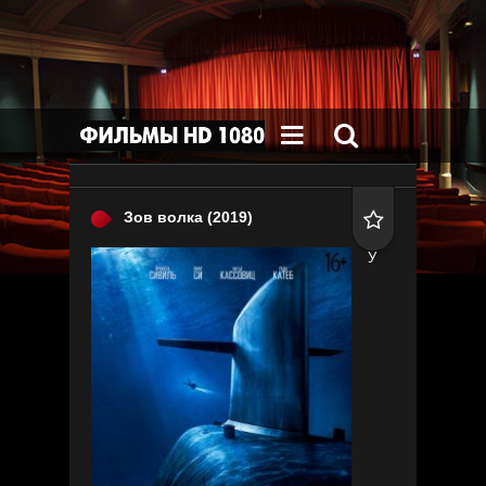


Зов волка
(2019)

У