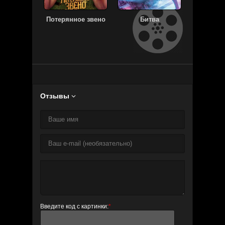
Потерянное звено
Битва
Некр
Отзывы

Введите код с картинки:
*