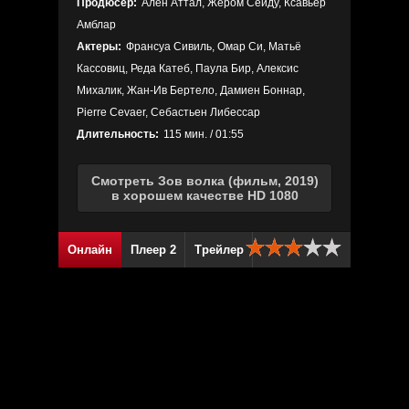
Продюсер:
Ален Аттал, Жером Сейду, Ксавьер
Амблар
Актеры:
Франсуа Сивиль, Омар Си, Матьё
Кассовиц, Реда Катеб, Паула Бир, Алексис
Михалик, Жан-Ив Бертело, Дамиен Боннар,
Pierre Cevaer, Себастьен Либессар
Длительность:
115 мин. / 01:55
Смотреть Зов волка (фильм, 2019)
в хорошем качестве HD 1080
Онлайн
Плеер 2
Трейлер