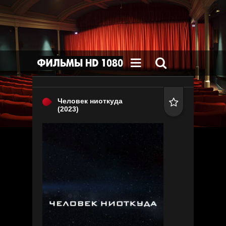


Человек ниоткуда

(2023)