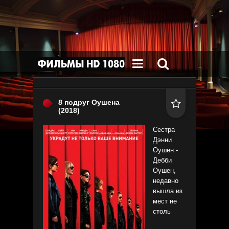


8 подруг Оушена

(2018)
Сестра
Дэнни
Оушен -
Дебби
Оушен,
недавно
вышла из
мест не
столь