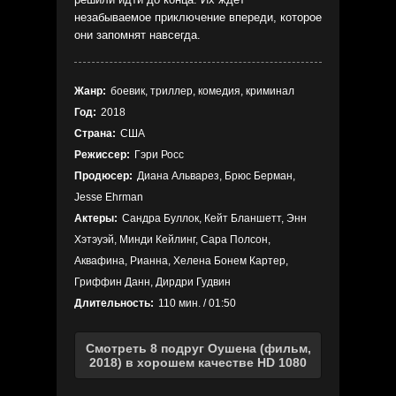
незабываемое приключение впереди, которое
они запомнят навсегда.
Жанр:
боевик, триллер, комедия, криминал
Год:
2018
Страна:
США
Режиссер:
Гэри Росс
Продюсер:
Диана Альварез, Брюс Берман,
Jesse Ehrman
Актеры:
Сандра Буллок, Кейт Бланшетт, Энн
Хэтэуэй, Минди Кейлинг, Сара Полсон,
Аквафина, Рианна, Хелена Бонем Картер,
Гриффин Данн, Дирдри Гудвин
Длительность:
110 мин. / 01:50
Смотреть 8 подруг Оушена (фильм,
2018) в хорошем качестве HD 1080