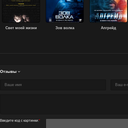
Свет моей жизни
Зов волка
Апгрейд
Отзывы

Введите код с картинки:
*