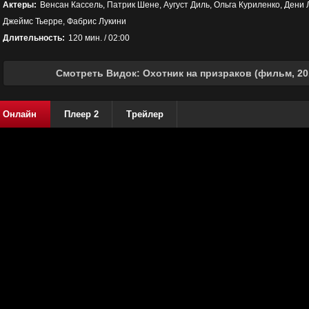
Актеры:
Венсан Кассель, Патрик Шене, Аугуст Диль, Ольга Куриленко, Ден
Джеймс Тьерре, Фабрис Лукини
Длительность:
120 мин. / 02:00
Смотреть Видок: Охотник на призраков (фильм, 20
Онлайн
Плеер 2
Трейлер