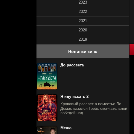
2023
2022
2021
2020
2019
80
1
2
3
4
5
Новинки кино
До рассвета
Я иду искать 2
Кровавый рассвет в поместье Ле
Домас казался Грейс окончательной
победой над
Меню