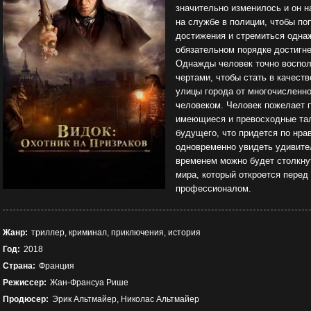
значительно изменилось и он 
на службе в полиции, чтобы п
достижения и стремиться одна
обязательном порядке достигн
Однажды человек точно воспол
чертами, чтобы стать в качест
улицы города от многочисленн
человеком. Человек пожелает
имеющиеся и превосходные тал
будущего, что придется по нр
одновременно увидеть удивител
временем можно будет столкну
мира, который откроется пере
профессионалом.
Жанр:
триллер, криминал, приключения, история
Год:
2018
Страна:
Франция
Режиссер:
Жан-Франсуа Рише
Продюсер:
Эрик Альтмайер, Николас Альтмайер