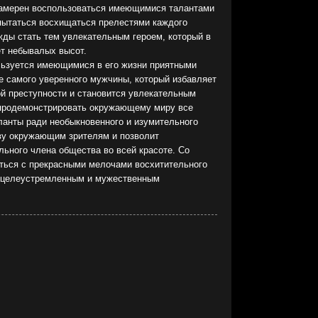
намерен воспользоваться имеющимися талантами
опытаться восхищаться прелестями каждого
жды стать тем увлекательным героем, который в
ет небывалых высот.
ьзуется имеющимися в его жизни приятными
ве самого уверенного мужчины, который избавляет
ой преступности и становится увлекательным
 продемонстрировать окружающему миру все
анты ради необыкновенного и изумительного
аву окружающим зрителям и позволит
ьного члена общества во всей красоте. Со
ться с прекрасными мелочами восхитительного
д целеустремленным и мужественным