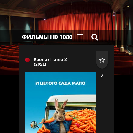


Кролик Питер 2

(2021)
В