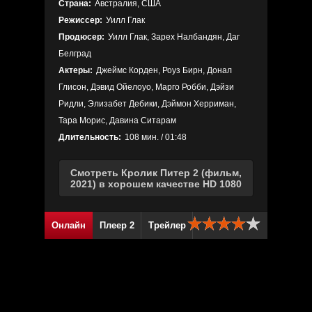
Страна:
Австралия, США
Режиссер:
Уилл Глак
Продюсер:
Уилл Глак, Зарех Налбандян, Даг
Белград
Актеры:
Джеймс Корден, Роуз Бирн, Донал
Глисон, Дэвид Ойелоуо, Марго Робби, Дэйзи
Ридли, Элизабет Дебики, Дэймон Херриман,
Тара Морис, Давина Ситарам
Длительность:
108 мин. / 01:48
Смотреть Кролик Питер 2 (фильм,
2021) в хорошем качестве HD 1080
Онлайн
Плеер 2
Трейлер