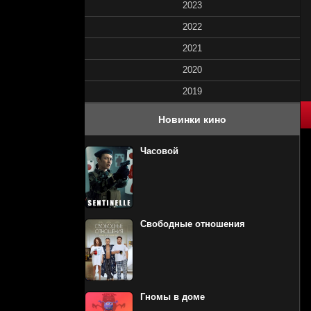
2023
2022
2021
2020
2019
40
1
2
3
4
5
Новинки кино
Часовой
Свободные отношения
Гномы в доме