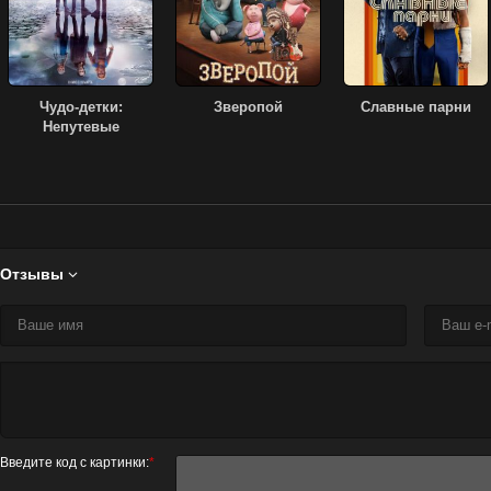
Чудо-детки:
Зверопой
Славные парни
Непутевые
волшебники
Отзывы

Введите код с картинки:
*