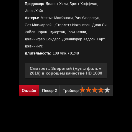
Продюсер:
Джанет Хили, Бретт Хоффман,
Игорь Хайт
Актеры:
Мэттью МакКонахи, Риз Уизерспун,
Сет МакФарлейн, Скарлетт Йоханссон, Джон Си
Райли, Тэрон Эджертон, Тори Келли,
Дженнифер Сондерс, Дженнифер Хадсон, Гарт
Дженнингс
Длительность:
108 мин. / 01:48
Смотреть Зверопой (мультфильм,
2016) в хорошем качестве HD 1080
Онлайн
Плеер 2
Трейлер