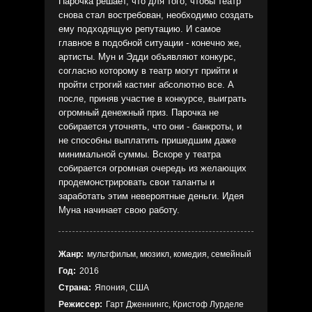
Парочка решает, что для того, чтобы театр
снова стал востребован, необходимо создать
ему подходящую репутацию. И самое
главное в подобной ситуации - конечно же,
артисты. Мун и Эдди объявляют конкурс,
согласно которому в театр могут прийти и
пройти строгий кастинг абсолютно все. А
после, приняв участие в конкурсе, выиграть
огромный денежный приз. Парочка не
собирается уточнять, что они - банкроты, и
не способны выплатить пришедшим даже
минимальной суммы. Вскоре у театра
собирается огромная очередь из желающих
продемонстрировать свои таланты и
заработать этим невероятные деньги. Идея
Муна начинает свою работу.
Жанр:
мультфильм, мюзикл, комедия, семейный
Год:
2016
Страна:
Япония, США
Режиссер:
Гарт Дженнингс, Кристоф Лурделе