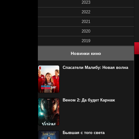
2023
2022
2021
2020
2019
40
1
2
3
4
5
Новинки кино
Спасатели Малибу: Новая волна
Веном 2: Да будет Карнаж
Бывшая с того света