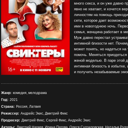
много секса, и он уже давно 
явно не хватает, и хочется в
личностям на помощь приходи
сети, которое дает возможнос
ими в новогоднюю ночь. Перво
семья, женщина работает в ме
Муж давно перестал устраивать
интимной близости нет. Почем
может понять, но надеться на
помочь. Меняться приодеться
женой моделью. В паре этой д
интимная близость в избытке,
и получить незабываемые эмо
Жанр:
комедия, мелодрама
Год:
2021
Страна:
Россия, Латвия
Режиссер:
Андрейс Экис, Дмитрий Фикс
Продюсер:
Дмитрий Фикс, Сергей Фикс, Андрейс Экис
Актеры:
Дмитрий Нагиев, Ирина Пегова, Олеся Судзиловская, Наталья Рудов