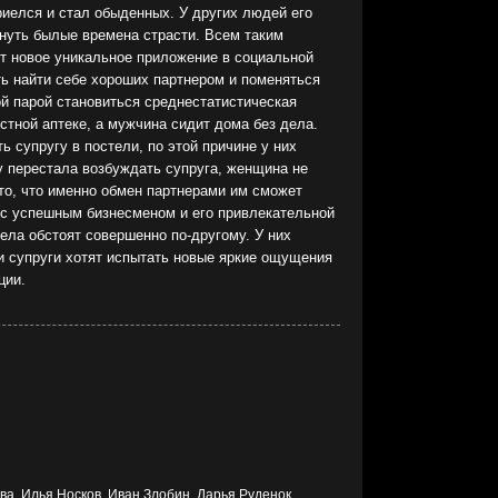
приелся и стал обыденных. У других людей его
ернуть былые времена страсти. Всем таким
т новое уникальное приложение в социальной
ть найти себе хороших партнером и поменяться
й парой становиться среднестатистическая
стной аптеке, а мужчина сидит дома без дела.
 супругу в постели, по этой причине у них
у перестала возбуждать супруга, женщина не
 то, что именно обмен партнерами им сможет
 с успешным бизнесменом и его привлекательной
ела обстоят совершенно по-другому. У них
 и супруги хотят испытать новые яркие ощущения
ции.
а, Илья Носков, Иван Злобин, Дарья Руденок,