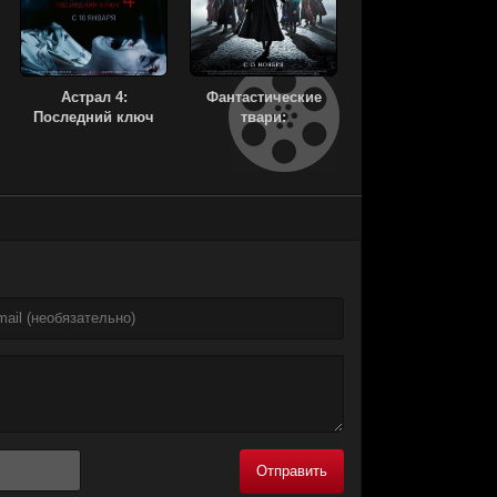
Астрал 4:
Фантастические
Последний ключ
твари:
Преступления Грин-
де-Вальда
Отправить