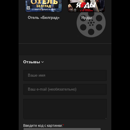
Отель «Белград»
Ярды
Кто твоя 
чув
Отзывы

Введите код с картинки:
*