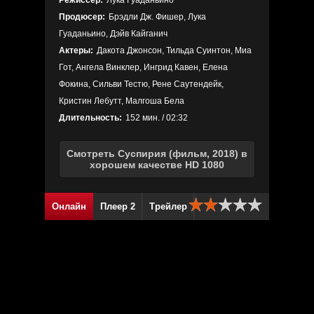
Режиссер:
Лука Гуаданьино
Продюсер:
Брэдли Дж. Фишер, Лука
Гуаданьино, Дэйв Кайганич
Актеры:
Дакота Джонсон, Тильда Суинтон, Миа
Гот, Ангела Винклер, Ингрид Кавен, Елена
Фокина, Сильви Тестю, Рене Саутендейк,
Кристин Лебутт, Малгоша Бела
Длительность:
152 мин. / 02:32
Смотреть Суспирия (фильм, 2018) в
хорошем качестве HD 1080
Онлайн
Плеер 2
Трейлер