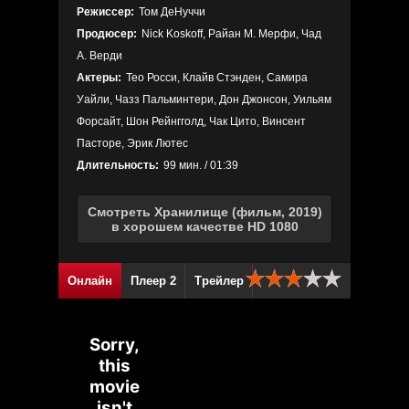
Режиссер:
Том ДеНуччи
Продюсер:
Nick Koskoff, Райан М. Мерфи, Чад
А. Верди
Актеры:
Тео Росси, Клайв Стэнден, Самира
Уайли, Чазз Пальминтери, Дон Джонсон, Уильям
Форсайт, Шон Рейнгголд, Чак Цито, Винсент
Пасторе, Эрик Лютес
Длительность:
99 мин. / 01:39
Смотреть Хранилище (фильм, 2019)
в хорошем качестве HD 1080
Онлайн
Плеер 2
Трейлер