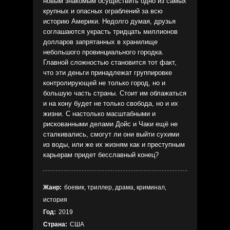
новым знакомым осуществить одно из самых
крупных и опасных ограблений за всю
историю Америки. Недолго думая, друзья
соглашаются украсть тридцать миллионов
долларов запрятанных в хранилище
небольшого провинциального городка.
Главной сложностью становится тот факт,
что эти деньги принадлежат группировке
контролирующей не только город, но и
большую часть страны. Стоит им облажаться
и на кону будет не только свобода, но и их
жизни. С настолько масштабными и
рискованными делами Дойс и Чаки ещё не
сталкивались, смогут ли они выйти сухими
из воды, или же их жизням как и преступным
карьерам придет бесславный конец?
Жанр:
боевик, триллер, драма, криминал,
история
Год:
2019
Страна:
США