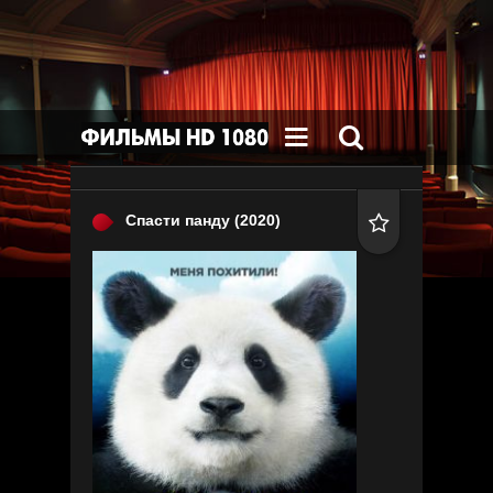


Спасти панду
(2020)
