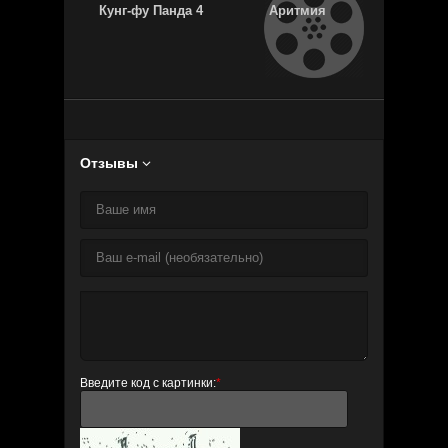
Кунг-фу Панда 4
Аритмия
Шаг впере
тан
Отзывы

Введите код с картинки:
*