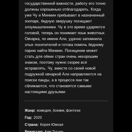
государственной важности, работу его точно
должны хорошенько отблагодарить. Когда
уже Чу и Минмин прибывают в назначенный
зоопарк, бедную зверушку похищают
злоумышленники. Чу в это время ударяется
головой, теперь он понимает язык животных.
Овчарка, по имени Али, удачно запомнила
злых похитителей и готова помочь бедному
парню найти Минмин. Похищение может
стать для обеих стран очень нехорошим
знаком, поэтому нужно скорее всё
исправлять. Чу, вместе со своей новой
подружкой овчаркой Али направляются на
поиски панды, а в процессе они так
сближаются, что становятся самыми
настоящими друзьями.
Жанр:
комедия, боевик, фэнтези
Год:
2020
Страна:
Корея Южная
Режиссер:
Ким Тхэ-юн