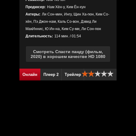
Продюсер:
Нам Хён-у, Ким Ён-хун
Актеры:
Ли Сон-мин, Ингу, Щин Ха-гюн, Ким Со-
хён, Пэ Джон-нам, Каль Со-вон, Дэвид Ли
МакИннис, Ю Ин-на, Ким Су-ми, Ли Сон-гюн
Длительность:
114 мин. / 01:54
Смотреть Спасти панду (фильм,
2020) в хорошем качестве HD 1080
Онлайн
Плеер 2
Трейлер